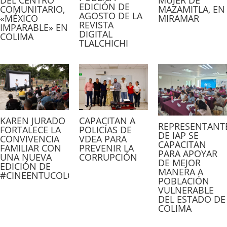
MUJER DE
EDICIÓN DE
COMUNITARIO,
MAZAMITLA, EN
AGOSTO DE LA
«MÉXICO
MIRAMAR
REVISTA
IMPARABLE» EN
DIGITAL
COLIMA
TLALCHICHI
CAPACITAN A
KAREN JURADO
REPRESENTANT
POLICÍAS DE
FORTALECE LA
DE IAP SE
VDEA PARA
CONVIVENCIA
CAPACITAN
PREVENIR LA
FAMILIAR CON
PARA APOYAR
CORRUPCIÓN
UNA NUEVA
DE MEJOR
EDICIÓN DE
MANERA A
#CINEENTUCOLONIA
POBLACIÓN
VULNERABLE
DEL ESTADO DE
COLIMA