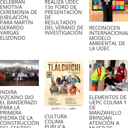
REALIZA UDEC
CELEBRAN
13o FORO DE
EMOTIVA
PRESENTACIÓN
CEREMONIA DE
DE
JUBILACIÓN
RESULTADOS
PARA MARTÍN
DEL VERANO DE
GERARDO
RECONOCEN
INVESTIGACIÓN
VARGAS
INTERNACIONA
ELIZONDO
MODELO
AMBIENTAL DE
LA UDEC
INDIRA
VIZCAÍNO DIO
ELEMENTOS DE
EL BANDERAZO
UEPC COLIMA Y
PARA LA
DE
PRIMERA
MANZANILLO
CULTURA
PIEDRA DE LA
BRINDAN
COLIMA
CONSTRUCCIÓN
ATENCIÓN A
PUBLICA
DEL CENTRO