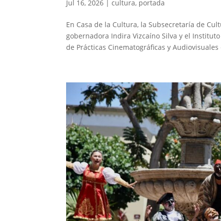
Jul 16, 2026
|
cultura
,
portada
En Casa de la Cultura, la Subsecretaría de Cul
gobernadora Indira Vizcaíno Silva y el Institut
de Prácticas Cinematográficas y Audiovisuales 