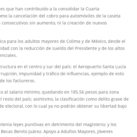
nes que han contribuido a la consolidar la Cuarta
mo la cancelación del cobro para automóviles de la caseta
 consecutivos sin aumento, ni la creación de nuevos
ca para los adultos mayores de Colima y de México, desde el
ridad con la reducción de sueldo del Presidente y de los altos
enciales.
ructura en el centro y sur del país: el Aeropuerto Santa Lucía
rrupción, impunidad y tráfico de influencias, ejemplo de esto
de los factureros.
to al salario mínimo, quedando en 185.56 pesos para zona
l resto del país; asimismo, la clasificación como delito grave de
de electoral, con lo cual ya no podrán obtener su libertad bajo
tenía leyes punitivas en detrimento del magisterio; y los
 Becas Benito Juárez, Apoyo a Adultos Mayores, Jóvenes