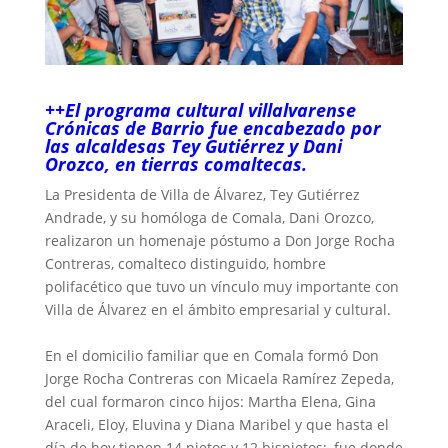
++El programa cultural villalvarense
Crónicas de Barrio fue encabezado por
las alcaldesas Tey Gutiérrez y Dani
Orozco, en tierras comaltecas.
La Presidenta de Villa de Álvarez, Tey Gutiérrez
Andrade, y su homóloga de Comala, Dani Orozco,
realizaron un homenaje póstumo a Don Jorge Rocha
Contreras, comalteco distinguido, hombre
polifacético que tuvo un vínculo muy importante con
Villa de Álvarez en el ámbito empresarial y cultural.
‎En el domicilio familiar que en Comala formó Don
Jorge Rocha Contreras con Micaela Ramírez Zepeda,
del cual formaron cinco hijos: Martha Elena, Gina
Araceli, Eloy, Eluvina y Diana Maribel y que hasta el
día de hoy tienen 14 nietos y 12 bisnietos;, fue donde