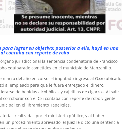
ara lograr su objetivo; posterior a ello, huyó en una
ual contaba con reporte de robo
l órgano jurisdiccional la sentencia condenatoria de Francisco
y robo equiparado cometidos en el municipio de Manzanillo.
de marzo del año en curso, el imputado ingresó al Oxxo ubicado
ó al empleado para que le fuera entregado el dinero,
rarse de bebidas alcohólicas y cajetillas de cigarros. Al salir
l corroborar con el C5i contaba con reporte de robo vigente,
nicipal en el libramiento Tapeixtles.
torias realizadas por el ministerio público, y al haber
en un procedimiento abreviado, el Juez le dictó una sentencia
 así como el pago de una multa económica.