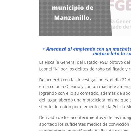
+ Amenazó al empleado con un machete p
motocicleta la c
La Fiscalía General del Estado (FGE) obtuvo de
Leonel “N” por los delitos de robo calificado 
De acuerdo con las investigaciones, el día 22 
en la colonia Océano y con un machete amenaz
logrando con ello su cometido, además de apode
del lugar, abordó una motocicleta misma que a
siendo detenido por elementos de la Policía Mu
Derivado de los acontecimientos y de las indaga
aportado los suficientes medios de convicción 
condenatoria imponiéndole 8 años de prisión,