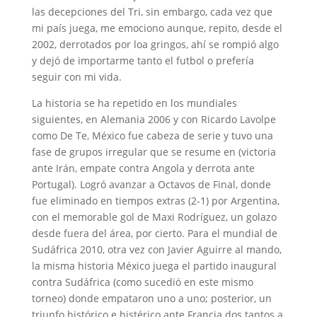
las decepciones del Tri, sin embargo, cada vez que
mi país juega, me emociono aunque, repito, desde el
2002, derrotados por loa gringos, ahí se rompió algo
y dejó de importarme tanto el futbol o prefería
seguir con mi vida.
La historia se ha repetido en los mundiales
siguientes, en Alemania 2006 y con Ricardo Lavolpe
como De Te, México fue cabeza de serie y tuvo una
fase de grupos irregular que se resume en (victoria
ante Irán, empate contra Angola y derrota ante
Portugal). Logró avanzar a Octavos de Final, donde
fue eliminado en tiempos extras (2-1) por Argentina,
con el memorable gol de Maxi Rodríguez, un golazo
desde fuera del área, por cierto. Para el mundial de
Sudáfrica 2010, otra vez con Javier Aguirre al mando,
la misma historia México juega el partido inaugural
contra Sudáfrica (como sucedió en este mismo
torneo) donde empataron uno a uno; posterior, un
triunfo histórico e histérico ante Francia dos tantos a