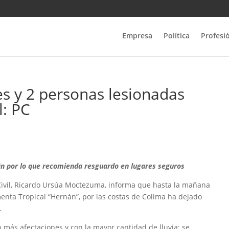
Empresa
Política
Profesi
es y 2 personas lesionadas
l: PC
rán por lo que recomienda resguardo en lugares seguros
n Civil, Ricardo Ursúa Moctezuma, informa que hasta la mañana
menta Tropical “Hernán”, por las costas de Colima ha dejado
.
 más afectaciones y con la mayor cantidad de lluvia; se