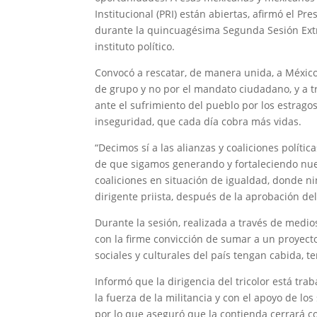
Institucional (PRI) están abiertas, afirmó el P
durante la quincuagésima Segunda Sesión Extra
instituto político.
Convocó a rescatar, de manera unida, a México 
de grupo y no por el mandato ciudadano, y a t
ante el sufrimiento del pueblo por los estragos
inseguridad, que cada día cobra más vidas.
“Decimos sí a las alianzas y coaliciones políti
de que sigamos generando y fortaleciendo nu
coaliciones en situación de igualdad, donde ni
dirigente priista, después de la aprobación de
Durante la sesión, realizada a través de medio
con la firme convicción de sumar a un proyecto
sociales y culturales del país tengan cabida, 
Informó que la dirigencia del tricolor está tra
la fuerza de la militancia y con el apoyo de lo
por lo que aseguró que la contienda cerrará con