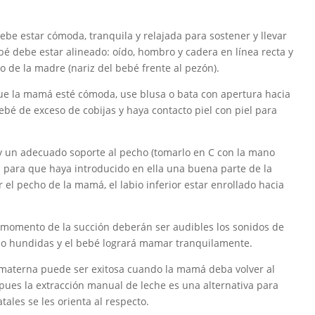
ebe estar cómoda, tranquila y relajada para sostener y llevar
ebé debe estar alineado: oído, hombro y cadera en línea recta y
 de la madre (nariz del bebé frente al pezón).
 que la mamá esté cómoda, use blusa o bata con apertura hacia
bebé de exceso de cobijas y haya contacto piel con piel para
.
hay un adecuado soporte al pecho (tomarlo en C con la mano
ta para que haya introducido en ella una buena parte de la
r el pecho de la mamá, el labio inferior estar enrollado hacia
l momento de la succión deberán ser audibles los sonidos de
y no hundidas y el bebé logrará mamar tranquilamente.
a materna puede ser exitosa cuando la mamá deba volver al
 pues la extracción manual de leche es una alternativa para
ales se les orienta al respecto.