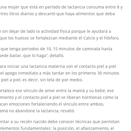
una mujer que está en período de lactancia consuma entre 8 y
tres litros diarios y descartó que haya alimentos que deba
in dejar de lado la actividad física porque le ayudará a
 que los huesos se fortalezcan mediante el Calcio y el Fósforo.
que tenga periodos de 10, 15 minutos de caminata hasta
ede bailar, que lo haga”, detalló.
a iniciar una lactancia materna son el contacto piel a piel
n el apego inmediato a más tardar en los primeros 30 minutos
piel a piel, es decir, sin tela de por medio.
rtalece ese vínculo de amor entre la mamá y su bebé, ese
imiento y el contacto piel a piel se liberan hormonas como la
vocan emociones fortaleciendo el vínculo entre ambos,
má no abandone la lactancia, resaltó.
ntar a su recién nacido debe conocer técnicas que permitan
o elementos fundamentales: la posición, el afianzamiento, el