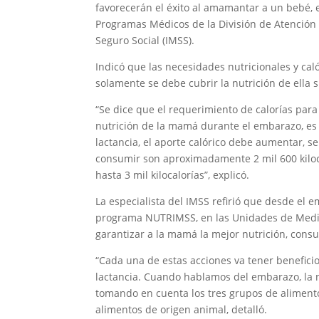
favorecerán el éxito al amamantar a un bebé, e
Programas Médicos de la División de Atención P
Seguro Social (IMSS).
Indicó que las necesidades nutricionales y ca
solamente se debe cubrir la nutrición de ella 
“Se dice que el requerimiento de calorías par
nutrición de la mamá durante el embarazo, es en
lactancia, el aporte calórico debe aumentar, s
consumir son aproximadamente 2 mil 600 kilo
hasta 3 mil kilocalorías”, explicó.
La especialista del IMSS refirió que desde el e
programa NUTRIMSS, en las Unidades de Medici
garantizar a la mamá la mejor nutrición, consum
“Cada una de estas acciones va tener benefici
lactancia. Cuando hablamos del embarazo, la n
tomando en cuenta los tres grupos de alimento
alimentos de origen animal, detalló.