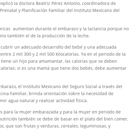
xplicó la doctora Beatriz Pérez Antonio, coordinadora de
renatal y Planificación Familiar del Instituto Mexicano del
lóricas aumentan durante el embarazo y la lactancia porque no
sino también el de la producción de la leche.
a cubrir un adecuado desarrollo del bebé y una adecuada
tre 2 mil 300 y 2 mil 500 kilocalorías. Ya en el periodo de la
e tiene un hijo para amamantar, las calorías que se deben
calorías; si es una mamá que tiene dos bebés, debe aumentar
mbarazo, el Instituto Mexicano del Seguro Social a través del
na Familiar, brinda orientación sobre la necesidad de
ir agua natural y realizar actividad física.
os para la mujer embarazada y para la mujer en periodo de
utrición también se debe de basar en el plato del bien comer,
s, que son frutas y verduras, cereales, leguminosas, y