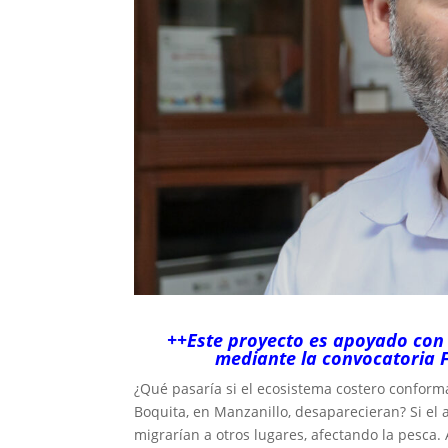
++Este proyecto es apoyado con 
mediante la convocatoria F
¿Qué pasaría si el ecosistema costero conform
Boquita, en Manzanillo, desaparecieran? Si el 
migrarían a otros lugares, afectando la pesca.