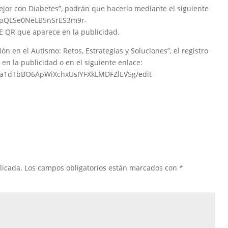
mejor con Diabetes”, podrán que hacerlo mediante el siguiente
FAIpQLSe0NeLB5nSrES3m9r-
 QR que aparece en la publicidad.
ón en el Autismo: Retos, Estrategias y Soluciones”, el registro
en la publicidad o en el siguiente enlace:
YPa1dTbBO6ApWiXchxUsIYFXkLMDFZlEV5g/edit
licada.
Los campos obligatorios están marcados con
*