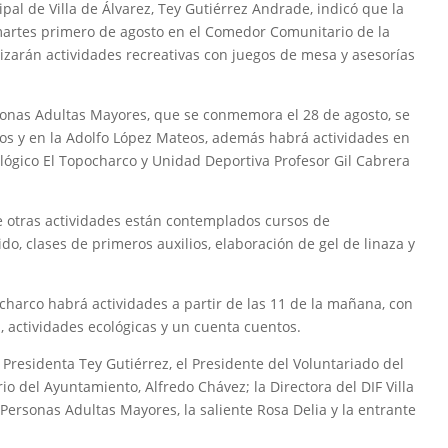
pal de Villa de Álvarez, Tey Gutiérrez Andrade, indicó que la
e martes primero de agosto en el Comedor Comunitario de la
lizarán actividades recreativas con juegos de mesa y asesorías
rsonas Adultas Mayores, que se conmemora el 28 de agosto, se
Ríos y en la Adolfo López Mateos, además habrá actividades en
ológico El Topocharco y Unidad Deportiva Profesor Gil Cabrera
e otras actividades están contemplados cursos de
do, clases de primeros auxilios, elaboración de gel de linaza y
charco habrá actividades a partir de las 11 de la mañana, con
a, actividades ecológicas y un cuenta cuentos.
Presidenta Tey Gutiérrez, el Presidente del Voluntariado del
io del Ayuntamiento, Alfredo Chávez; la Directora del DIF Villa
s Personas Adultas Mayores, la saliente Rosa Delia y la entrante