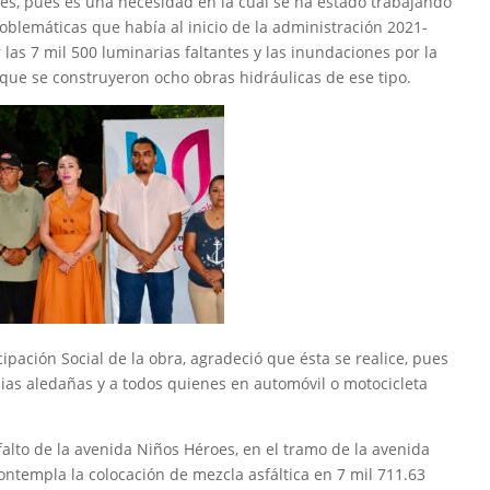
ades, pues es una necesidad en la cual se ha estado trabajando
oblemáticas que había al inicio de la administración 2021-
 las 7 mil 500 luminarias faltantes y las inundaciones por la
lo que se construyeron ocho obras hidráulicas de ese tipo.
ipación Social de la obra, agradeció que ésta se realice, pues
nias aledañas y a todos quienes en automóvil o motocicleta
falto de la avenida Niños Héroes, en el tramo de la avenida
contempla la colocación de mezcla asfáltica en 7 mil 711.63