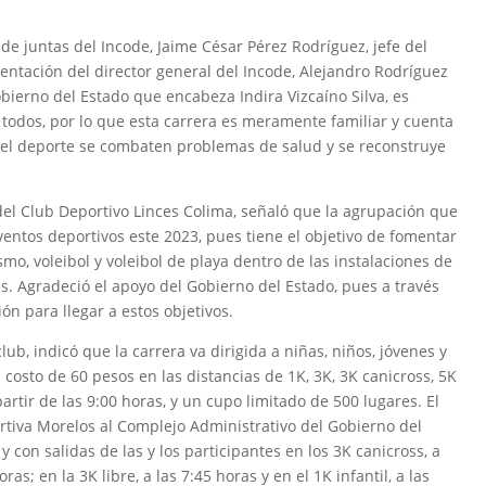
de juntas del Incode, Jaime César Pérez Rodríguez, jefe del
ntación del director general del Incode, Alejandro Rodríguez
bierno del Estado que encabeza Indira Vizcaíno Silva, es
 todos, por lo que esta carrera es meramente familiar y cuenta
s del deporte se combaten problemas de salud y se reconstruye
el Club Deportivo Linces Colima, señaló que la agrupación que
entos deportivos este 2023, pues tiene el objetivo de fomentar
smo, voleibol y voleibol de playa dentro de las instalaciones de
s. Agradeció el apoyo del Gobierno del Estado, pues a través
n para llegar a estos objetivos.
b, indicó que la carrera va dirigida a niñas, niños, jóvenes y
 costo de 60 pesos en las distancias de 1K, 3K, 3K canicross, 5K
partir de las 9:00 horas, y un cupo limitado de 500 lugares. El
ortiva Morelos al Complejo Administrativo del Gobierno del
 con salidas de las y los participantes en los 3K canicross, a
oras; en la 3K libre, a las 7:45 horas y en el 1K infantil, a las