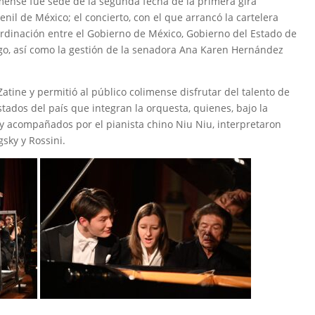
olimense fue sede de la segunda fecha de la primera gira
nil de México; el concierto, con el que arrancó la cartelera
coordinación entre el Gobierno de México, Gobierno del Estado de
go, así como la gestión de la senadora Ana Karen Hernández
atine y permitió al público colimense disfrutar del talento de
estados del país que integran la orquesta, quienes, bajo la
 y acompañados por el pianista chino Niu Niu, interpretaron
sky y Rossini.