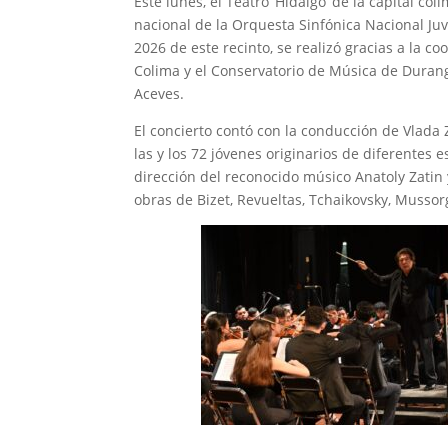
Este lunes, el Teatro ‘Hidalgo’ de la capital c
nacional de la Orquesta Sinfónica Nacional Juve
2026 de este recinto, se realizó gracias a la 
Colima y el Conservatorio de Música de Duran
Aceves.
El concierto contó con la conducción de Vlada Z
las y los 72 jóvenes originarios de diferentes 
dirección del reconocido músico Anatoly Zatin
obras de Bizet, Revueltas, Tchaikovsky, Mussorg