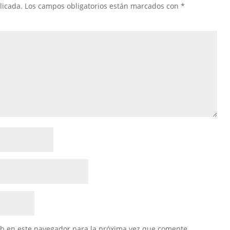
licada.
Los campos obligatorios están marcados con
*
eb en este navegador para la próxima vez que comente.