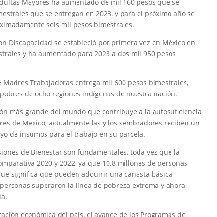
 Adultas Mayores ha aumentado de mil 160 pesos que se
estrales que se entregan en 2023, y para el próximo año se
oximadamente seis mil pesos bimestrales.
con Discapacidad se estableció por primera vez en México en
trales y ha aumentado para 2023 a dos mil 950 pesos
e Madres Trabajadoras entrega mil 600 pesos bimestrales,
pobres de ocho regiones indígenas de nuestra nación.
ón más grande del mundo que contribuye a la autosuficiencia
bres de México; actualmente las y los sembradores reciben un
oyo de insumos para el trabajo en su parcela.
siones de Bienestar son fundamentales, toda vez que la
omparativa 2020 y 2022, ya que 10.8 millones de personas
 que significa que pueden adquirir una canasta básica
de personas superaron la línea de pobreza extrema y ahora
ia.
peración económica del país, el avance de los Programas de