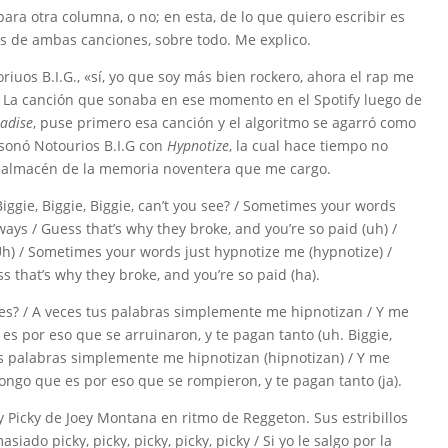
ra otra columna, o no; en esta, de lo que quiero escribir es
los de ambas canciones, sobre todo. Me explico.
uos B.I.G., «sí, yo que soy más bien rockero, ahora el rap me
». La canción que sonaba en ese momento en el Spotify luego de
adise
, puse primero esa canción y el algoritmo se agarró como
, sonó Notourios B.I.G con
Hypnotize
, la cual hace tiempo no
el almacén de la memoria noventera que me cargo.
Biggie, Biggie, Biggie, can’t you see? / Sometimes your words
ways / Guess that’s why they broke, and you’re so paid (uh) /
 (Uh) / Sometimes your words just hypnotize me (hypnotize) /
ss that’s why they broke, and you’re so paid (ha).
o ves? / A veces tus palabras simplemente me hipnotizan / Y me
s por eso que se arruinaron, y te pagan tanto (uh. Biggie,
s tus palabras simplemente me hipnotizan (hipnotizan) / Y me
ongo que es por eso que se rompieron, y te pagan tanto (ja).
 Picky de Joey Montana en ritmo de Reggeton. Sus estribillos
asiado picky, picky, picky, picky, picky / Si yo le salgo por la