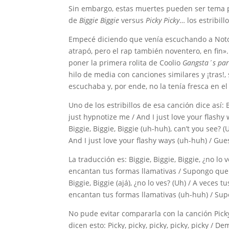
Sin embargo, estas muertes pueden ser tema pa
de
Biggie Biggie
versus
Picky Picky
… los estribil
Empecé diciendo que venía escuchando a Notori
atrapó, pero el rap también noventero, en fin
poner la primera rolita de Coolio
Gangsta´s par
hilo de media con canciones similares y ¡tras!
escuchaba y, por ende, no la tenía fresca en 
Uno de los estribillos de esa canción dice así: 
just hypnotize me / And I just love your flashy 
Biggie, Biggie, Biggie (uh-huh), can’t you see?
And I just love your flashy ways (uh-huh) / Gue
La traducción es: Biggie, Biggie, Biggie, ¿no l
encantan tus formas llamativas / Supongo que e
Biggie, Biggie (ajá), ¿no lo ves? (Uh) / A vece
encantan tus formas llamativas (uh-huh) / Sup
No pude evitar compararla con la canción Picky
dicen esto: Picky, picky, picky, picky, picky / Dem