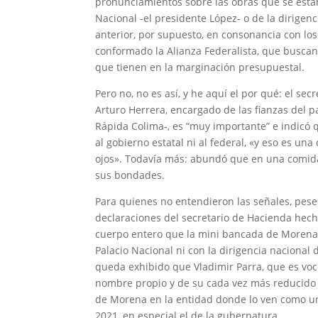
pronunciamientos sobre las obras que se están
Nacional -el presidente López- o de la dirige
anterior, por supuesto, en consonancia con l
conformado la Alianza Federalista, que buscan 
que tienen en la marginación presupuestal.
Pero no, no es así, y he aquí el por qué: el sec
Arturo Herrera, encargado de las fianzas del p
Rápida Colima-, es “muy importante” e indicó qu
al gobierno estatal ni al federal, «y eso es u
ojos». Todavía más: abundó que en una comida d
sus bondades.
Para quienes no entendieron las señales, pese 
declaraciones del secretario de Hacienda hech
cuerpo entero que la mini bancada de Morena 
Palacio Nacional ni con la dirigencia nacional
queda exhibido que Vladimir Parra, que es vocer
nombre propio y de su cada vez más reducido g
de Morena en la entidad donde lo ven como un
2021, en especial el de la gubernatura.