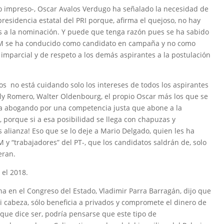
o impreso-, Oscar Avalos Verdugo ha señalado la necesidad de
esidencia estatal del PRI porque, afirma el quejoso, no hay
tes a la nominación. Y puede que tenga razón pues se ha sabido
 JM se ha conducido como candidato en campaña y no como
 imparcial y de respeto a los demás aspirantes a la postulación
os no está cuidando solo los intereses de todos los aspirantes
lly Romero, Walter Oldenbourg, el propio Oscar más los que se
ra abogando por una competencia justa que abone a la
, porque si a esa posibilidad se llega con chapuzas y
s alianza! Eso que se lo deje a Mario Delgado, quien les ha
 y “trabajadores” del PT-, que los candidatos saldrán de, solo
eran.
 el 2018.
a en el Congreso del Estado, Vladimir Parra Barragán, dijo que
ni cabeza, sólo beneficia a privados y compromete el dinero de
que dice ser, podría pensarse que este tipo de