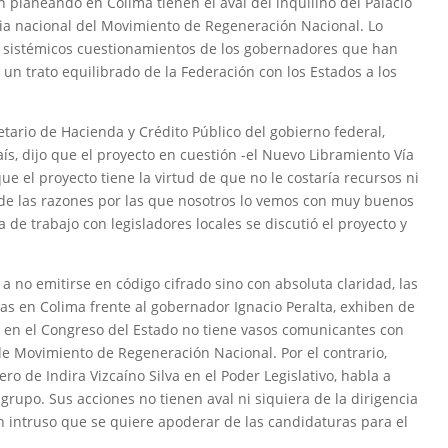
 planeando en Colima tienen el aval del inquilino del Palacio
ncia nacional del Movimiento de Regeneración Nacional. Lo
os sistémicos cuestionamientos de los gobernadores que han
un trato equilibrado de la Federación con los Estados a los
retario de Hacienda y Crédito Público del gobierno federal,
aís, dijo que el proyecto en cuestión -el Nuevo Libramiento Vía
e el proyecto tiene la virtud de que no le costaría recursos ni
na de las razones por las que nosotros lo vemos con muy buenos
e trabajo con legisladores locales se discutió el proyecto y
a no emitirse en código cifrado sino con absoluta claridad, las
as en Colima frente al gobernador Ignacio Peralta, exhiben de
en el Congreso del Estado no tiene vasos comunicantes con
 de Movimiento de Regeneración Nacional. Por el contrario,
o de Indira Vizcaíno Silva en el Poder Legislativo, habla a
rupo. Sus acciones no tienen aval ni siquiera de la dirigencia
 intruso que se quiere apoderar de las candidaturas para el