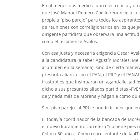
En al menos dos medios -uno electrónico y otr
que José Manuel Romero Coello renuncie a la pr
propicia “piso parejo” para todos los aspiran
de reuniones con correligionarios en los que
dirigente partidista que observara una actitud
como el tecomense Avalos.
Con esa justa y necesaria exigencia Oscar Aval
a la candidatura (a saber Agustín Morales, Me
acumulen en la semana), sino de cierta mane
presunta alianza con el PAN, el PRD y el PANAL
trastupijes que insinuaran un agandalle, ¡adió
dicho a sus presuntos aliados partidistas -PVEM
de y nada más de Morena y háganle como qui
Sin “piso parejo” al PRI le puede ir peor que en
El todavía coordinador de la bancada de Moren
el nuevo libramiento carretero “no tiene pies 
Colima 30 años”. Como representante de la 4T 