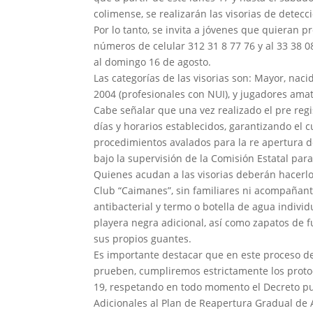
colimense, se realizarán las visorias de detecc
Por lo tanto, se invita a jóvenes que quieran p
números de celular 312 31 8 77 76 y al 33 38 0
al domingo 16 de agosto.
Las categorías de las visorias son: Mayor, nac
2004 (profesionales con NUI), y jugadores amat
Cabe señalar que una vez realizado el pre regi
días y horarios establecidos, garantizando el 
procedimientos avalados para la re apertura de 
bajo la supervisión de la Comisión Estatal para
Quienes acudan a las visorias deberán hacerlo
Club “Caimanes”, sin familiares ni acompañant
antibacterial y termo o botella de agua individ
playera negra adicional, así como zapatos de fu
sus propios guantes.
Es importante destacar que en este proceso de
prueben, cumpliremos estrictamente los proto
19, respetando en todo momento el Decreto pu
Adicionales al Plan de Reapertura Gradual de A