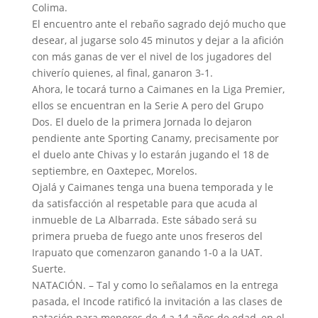
Colima.
El encuentro ante el rebaño sagrado dejó mucho que
desear, al jugarse solo 45 minutos y dejar a la afición
con más ganas de ver el nivel de los jugadores del
chiverío quienes, al final, ganaron 3-1.
Ahora, le tocará turno a Caimanes en la Liga Premier,
ellos se encuentran en la Serie A pero del Grupo
Dos. El duelo de la primera Jornada lo dejaron
pendiente ante Sporting Canamy, precisamente por
el duelo ante Chivas y lo estarán jugando el 18 de
septiembre, en Oaxtepec, Morelos.
Ojalá y Caimanes tenga una buena temporada y le
da satisfacción al respetable para que acuda al
inmueble de La Albarrada. Este sábado será su
primera prueba de fuego ante unos freseros del
Irapuato que comenzaron ganando 1-0 a la UAT.
Suerte.
NATACIÓN. – Tal y como lo señalamos en la entrega
pasada, el Incode ratificó la invitación a las clases de
natación para menores de 4 a 14 años de edad, en el