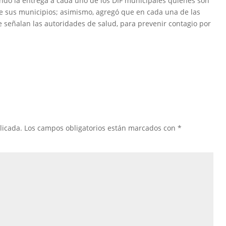
ciendo la entrega a cada uno de los DIF municipales quienes son
de sus municipios; asimismo, agregó que en cada una de las
 señalan las autoridades de salud, para prevenir contagio por
licada.
Los campos obligatorios están marcados con
*