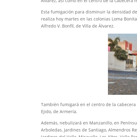
Álvarez, así como en el centro de la cabecera
Esta fumigación para disminuir la densidad del
realiza hoy martes en las colonias Loma Bonita,
Alfredo V. Bonfil, de Villa de Álvarez.
También fumigará en el centro de la cabecera
Ejido, de Armería.
Además, nebulizará en Manzanillo, en Penínsul
Arboledas, Jardines de Santiago, Almendros Resi
Jardines del Valle, Miravalle, Los Altos, Valle P