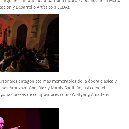
 a cargo del cantante bajo-barítono Ricardo Ceballos de la Mora,
ación y Desarrollo Artístico (PECDA).
personajes antagónicos más memorables de la ópera clásica y
anos Aranzazú González y Naraly Santillán, así como el
n algunas piezas de compositores como Wolfgang Amadeus