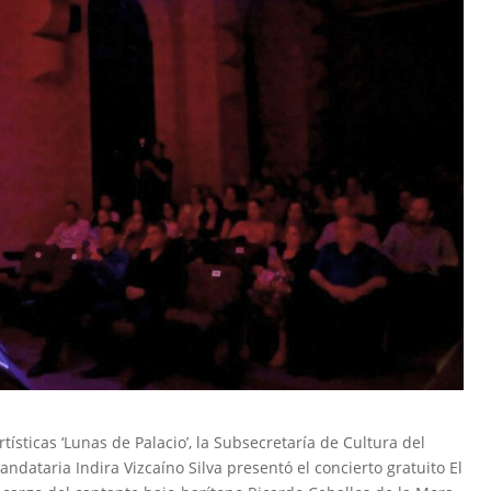
sticas ‘Lunas de Palacio’, la Subsecretaría de Cultura del
ndataria Indira Vizcaíno Silva presentó el concierto gratuito El