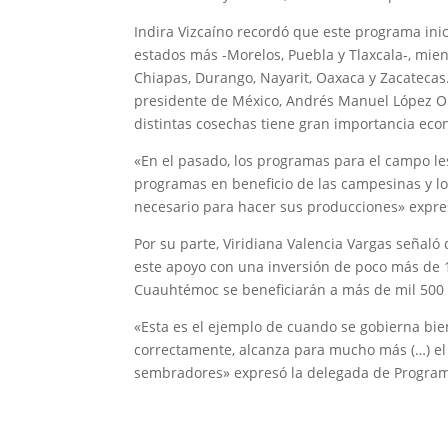
Indira Vizcaíno recordó que este programa ini
estados más -Morelos, Puebla y Tlaxcala-, mie
Chiapas, Durango, Nayarit, Oaxaca y Zacatecas.
presidente de México, Andrés Manuel López Ob
distintas cosechas tiene gran importancia econ
«En el pasado, los programas para el campo les
programas en beneficio de las campesinas y l
necesario para hacer sus producciones» expres
Por su parte, Viridiana Valencia Vargas señal
este apoyo con una inversión de poco más de 
Cuauhtémoc se beneficiarán a más de mil 500 
«Esta es el ejemplo de cuando se gobierna bie
correctamente, alcanza para mucho más (…) el 
sembradores» expresó la delegada de Programa