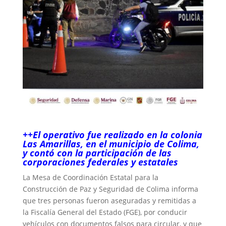
++El operativo fue realizado en la colonia
Las Amarillas, en el municipio de Colima,
y contó con la participación de las
corporaciones federales y estatales
La Mesa de Coordinación Estatal para la
Construcción de Paz y Seguridad de Colima informa
que tres personas fueron aseguradas y remitidas a
la Fiscalía General del Estado (FGE), por conducir
vehículos con documentos falsos para circular, y que