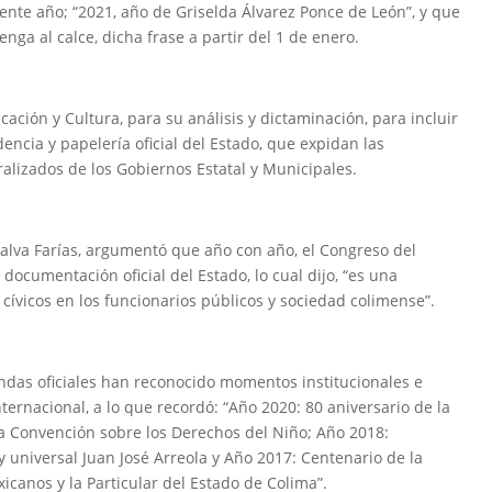
iente año; “2021, año de Griselda Álvarez Ponce de León”, y que
enga al calce, dicha frase a partir del 1 de enero.
ación y Cultura, para su análisis y dictaminación, para incluir
encia y papelería oficial del Estado, que expidan las
lizados de los Gobiernos Estatal y Municipales.
salva Farías, argumentó que año con año, el Congreso del
documentación oficial del Estado, lo cual dijo, “es una
 cívicos en los funcionarios públicos y sociedad colimense”.
yendas oficiales han reconocido momentos institucionales e
internacional, a lo que recordó: “Año 2020: 80 aniversario de la
a Convención sobre los Derechos del Niño; Año 2018:
y universal Juan José Arreola y Año 2017: Centenario de la
icanos y la Particular del Estado de Colima”.