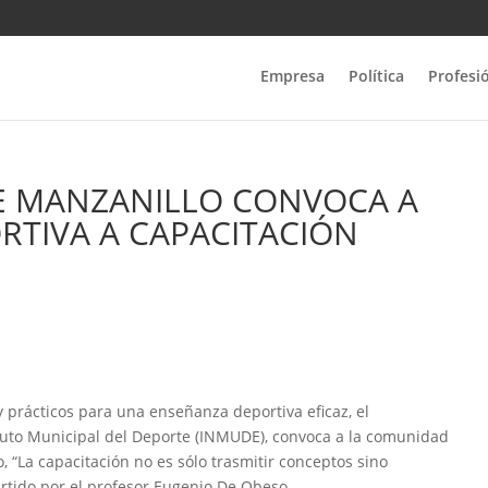
Empresa
Política
Profesi
E MANZANILLO CONVOCA A
TIVA A CAPACITACIÓN
y prácticos para una enseñanza deportiva eficaz, el
ituto Municipal del Deporte (INMUDE), convoca a la comunidad
, “La capacitación no es sólo trasmitir conceptos sino
rtido por el profesor Eugenio De Obeso.