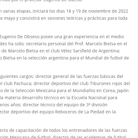
n varias etapas, iniciará los días 18 y 19 de noviembre de 2022
de mayo y consistirá en sesiones teóricas y prácticas para toda
r Eugenio De Obseso posee una gran experiencia en el medio
es ha sido; secretario personal del Prof. Marcelo Bielsa en el
o de Marcelo Bielsa en el club Vélez Sarsfield de Argentina;
o Bielsa en la selección argentina para el Mundial de futbol de
guientes cargos; director general de las fuerzas básicas del
el club Pachuca; director deportivo del club Tiburones rojos del
ico de la Selección Mexicana para el Mundialito en Corea, Japón
 la materia desarrollo técnico en la Escuela Nacional para
rios años; director técnico del equipo de 3ª división
ector deportivo del equipo Reboceros de La Piedad en la
cto de capacitación de todos los entrenadores de las fuerzas
ción Mexicana de Futbol; director de las academias de futbol