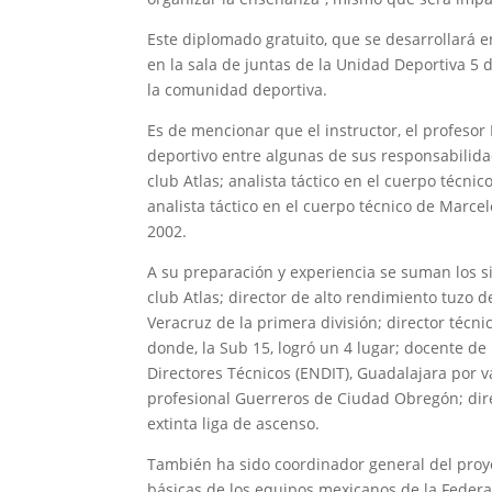
Este diplomado gratuito, que se desarrollará e
en la sala de juntas de la Unidad Deportiva 5 
la comunidad deportiva.
Es de mencionar que el instructor, el profeso
deportivo entre algunas de sus responsabilidad
club Atlas; analista táctico en el cuerpo técnic
analista táctico en el cuerpo técnico de Marcel
2002.
A su preparación y experiencia se suman los si
club Atlas; director de alto rendimiento tuzo d
Veracruz de la primera división; director técn
donde, la Sub 15, logró un 4 lugar; docente de
Directores Técnicos (ENDIT), Guadalajara por va
profesional Guerreros de Ciudad Obregón; dir
extinta liga de ascenso.
También ha sido coordinador general del proye
básicas de los equipos mexicanos de la Federa