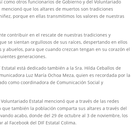
sí como otros funcionarios de Gobierno y del Voluntariado
nde mencionó que los altares de muertos son tradiciones
 niñez, porque en ellas transmitimos los valores de nuestras
te contribuir en el rescate de nuestras tradiciones y
ue se sientan orgullosos de sus raíces, despertando en ellos
s y abuelos, para que cuando crezcan tengan en su corazón el
guientes generaciones.
Estatal está dedicado también a la Sra. Hilda Ceballos de
 comunicadora Luz María Ochoa Meza, quien es recordada por la
orado como coordinadora de Comunicación Social y
 y Voluntariado Estatal mencionó que a través de las redes
n que también la población comparta sus altares a través del
vando acabo, donde del 29 de octubre al 3 de noviembre, los
r al Facebook del DIF Estatal Colima.