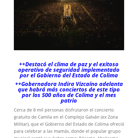
++Destacó el clima de paz y el exitoso
operativo de seguridad implementado
por el Gobierno del Estado de Colima
++Gobernadora Indira Vizcaíno adelanta
que habrá más conciertos de este tipo
por los 500 años de Colima y el mes
patrio
Cerca de 8 mil personas disfrutaron el concierto
gratuito de Camila en el Complejo Galván (ex Zona
Militar), que el Gobierno del Estado de Colima ofreció
para celebrar a las mamás, donde el popular grupo