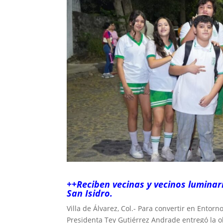
++Reciben vecinas y vecinos luminari
San Isidro.
Villa de Álvarez, Col.- Para convertir en Ento
Presidenta Tey Gutiérrez Andrade entregó la o