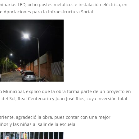
minarias LED, ocho postes metálicos e instalación eléctrica, en
e Aportaciones para la Infraestructura Social.
o Municipal, explicó que la obra forma parte de un proyecto en
e del Sol, Real Centenario y Juan José Ríos, cuya inversión total
Oriente, agradeció la obra, pues contar con una mejor
ños y las niñas al salir de la escuela.