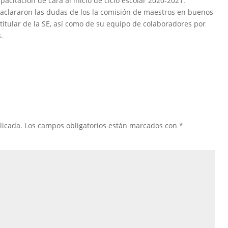
acitación de cara al inicio de ciclo escolar 2020-2021.
e aclararon las dudas de los la comisión de maestros en buenos
 titular de la SE, así como de su equipo de colaboradores por
.
licada.
Los campos obligatorios están marcados con
*