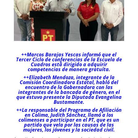
++Marcos Barajas Yescas informó que el
Tercer Ciclo de conferencias de la Escuela de
Cuadros está dirigido a adquirir
competencias de manera gratuíta.
++Elizabeth Mendoza, integrante de la
Comisión Coordinadora Estatal, habló del
encuentro de la Gobernadora con las
integrantes de la bancada de género, en el
que estuvo presente la Diputada Evangelina
Bustamante.
++La responsable del Programa de Afiliación
en Colima, Judith Sánchez, llamó a los
colimenses a participar en el PT, que es un
partido que vela por las causas de las
mujeres, los jóvenes y la sociedad civil.