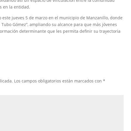
olidando así un espacio de vinculación entre la comunidad
s en la entidad.
do este jueves 5 de marzo en el municipio de Manzanillo, donde
ime Tubo Gómez”, ampliando su alcance para que más jóvenes
formación determinante que les permita definir su trayectoria
licada.
Los campos obligatorios están marcados con
*