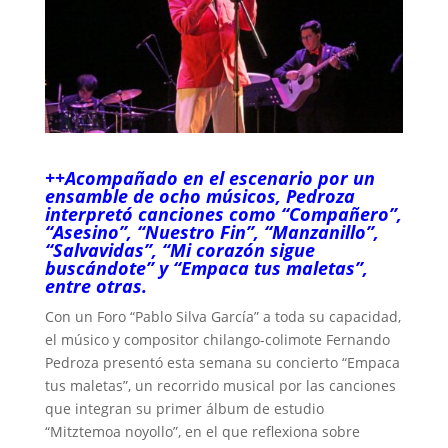
++Acompañado en el escenario por un
ensamble de ocho músicos, Pedroza
interpretó canciones como “Compañero”,
“Asesino”, “Nuestro Fin”, “Manzanillo”,
“Salvavidas”, “Mi corazón sigue
buscándote” y “Empaca tus maletas”,
entre otras.
Con un Foro “Pablo Silva García” a toda su capacidad,
el músico y compositor chilango-colimote Fernando
Pedroza presentó esta semana su concierto “Empaca
tus maletas”, un recorrido musical por las canciones
que integran su primer álbum de estudio
“Mitztemoa noyollo”, en el que reflexiona sobre