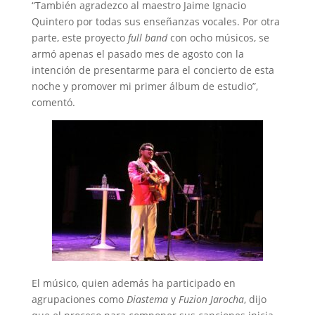
“También agradezco al maestro Jaime Ignacio
Quintero por todas sus enseñanzas vocales. Por otra
parte, este proyecto
full band
con ocho músicos, se
armó apenas el pasado mes de agosto con la
intención de presentarme para el concierto de esta
noche y promover mi primer álbum de estudio”,
comentó.
El músico, quien además ha participado en
agrupaciones como
Diastema
y
Fuzion Jarocha
, dijo