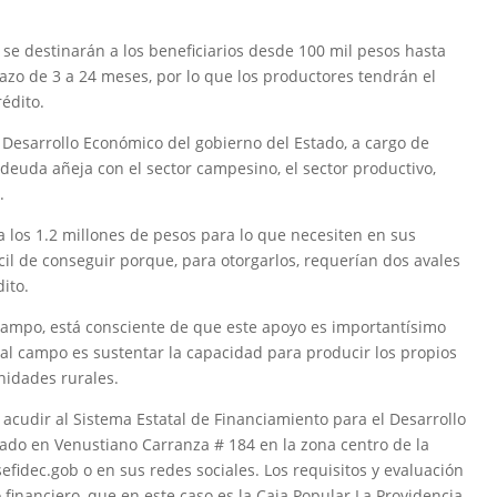
s se destinarán a los beneficiarios desde 100 mil pesos hasta
azo de 3 a 24 meses, por lo que los productores tendrán el
rédito.
 Desarrollo Económico del gobierno del Estado, a cargo de
deuda añeja con el sector campesino, el sector productivo,
.
a los 1.2 millones de pesos para lo que necesiten en sus
il de conseguir porque, para otorgarlos, requerían dos avales
ito.
campo, está consciente de que este apoyo es importantísimo
 al campo es sustentar la capacidad para producir los propios
nidades rurales.
 acudir al Sistema Estatal de Financiamiento para el Desarrollo
cado en Venustiano Carranza # 184 en la zona centro de la
efidec.gob o en sus redes sociales. Los requisitos y evaluación
 financiero, que en este caso es la Caja Popular La Providencia.