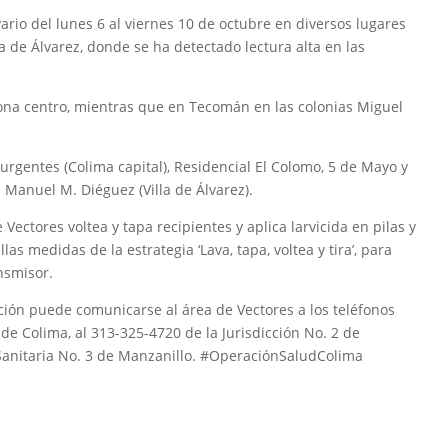
vario del lunes 6 al viernes 10 de octubre en diversos lugares
a de Álvarez, donde se ha detectado lectura alta en las
 zona centro, mientras que en Tecomán en las colonias Miguel
surgentes (Colima capital), Residencial El Colomo, 5 de Mayo y
 Manuel M. Diéguez (Villa de Álvarez).
Vectores voltea y tapa recipientes y aplica larvicida en pilas y
as medidas de la estrategia ‘Lava, tapa, voltea y tira’, para
nsmisor.
ación puede comunicarse al área de Vectores a los teléfonos
 de Colima, al 313-325-4720 de la Jurisdicción No. 2 de
 Sanitaria No. 3 de Manzanillo. #OperaciónSaludColima