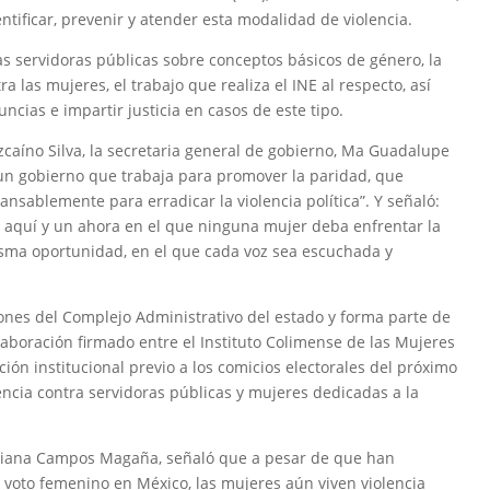
ntificar, prevenir y atender esta modalidad de violencia.
as servidoras públicas sobre conceptos básicos de género, la
a las mujeres, el trabajo que realiza el INE al respecto, así
ncias e impartir justicia en casos de este tipo.
zcaíno Silva, la secretaria general de gobierno, Ma Guadalupe
 un gobierno que trabaja para promover la paridad, que
nsablemente para erradicar la violencia política”. Y señaló:
 aquí y un ahora en el que ninguna mujer deba enfrentar la
misma oportunidad, en el que cada voz sea escuchada y
iones del Complejo Administrativo del estado y forma parte de
laboración firmado entre el Instituto Colimense de las Mujeres
ación institucional previo a los comicios electorales del próximo
lencia contra servidoras públicas y mujeres dedicadas a la
iliana Campos Magaña, señaló que a pesar de que han
l voto femenino en México, las mujeres aún viven violencia