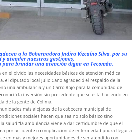
adecen a la Gobernadora Indira Vizcaíno Silva, por su
d y atender nuestras gestiones.
a para brindar una atención digna en Tecomán.
 en el olvido las necesidades básicas de atención médica
 el diputado local Julio Cano agradeció el respaldo de la
ionó una ambulancia y un Carro Rojo para la comunidad de
reconoció la inversión sin precedente que se está haciendo en
da de la gente de Colima.
munidades más alejadas de la cabecera municipal de
ondiciones sociales hacen que sea no solo básico sino
 la salud “la ambulancia viene a dar certidumbre de que el
 sea por accidente o complicación de enfermedad podrá llegar a
aduce en más y mejores oportunidades de ser atendido con