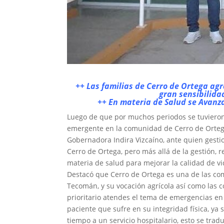
++ Las familias de Cerro de Ortega agr
gran sensibilida
++ En materia de Salud se Avanz
Luego de que por muchos periodos se tuvieron
emergente en la comunidad de Cerro de Ortega,
Gobernadora Indira Vizcaíno, ante quien gest
Cerro de Ortega, pero más allá de la gestión, 
materia de salud para mejorar la calidad de vi
Destacó que Cerro de Ortega es una de las co
Tecomán, y su vocación agrícola así como las c
prioritario atendes el tema de emergencias en
paciente que sufre en su integridad física, ya
tiempo a un servicio hospitalario, esto se tr