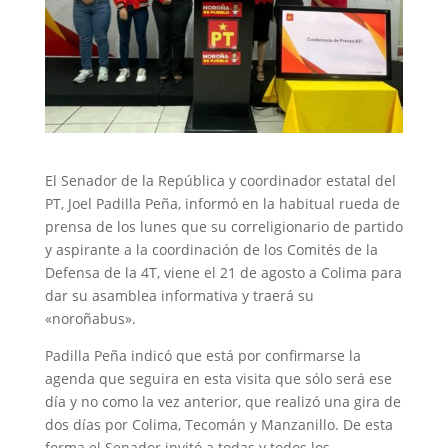
El Senador de la República y coordinador estatal del
PT, Joel Padilla Peña, informó en la habitual rueda de
prensa de los lunes que su correligionario de partido
y aspirante a la coordinación de los Comités de la
Defensa de la 4T, viene el 21 de agosto a Colima para
dar su asamblea informativa y traerá su
«noroñabus».
Padilla Peña indicó que está por confirmarse la
agenda que seguira en esta visita que sólo será ese
día y no como la vez anterior, que realizó una gira de
dos días por Colima, Tecomán y Manzanillo. De esta
forma el Senador invitó a todas y todos los