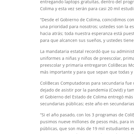
entregando laptops gratuitas, dentro del pr
Colima y esta vez serán para casi 20 mil estudi
“Desde el Gobierno de Colima, coincidimos co
una prioridad para nosotros; ustedes son la e
hacia atrás; toda nuestra esperanza está puest
para que alcancen sus sueños, y ustedes tienen
La mandataria estatal recordó que su adminis
uniformes a niñas y niños de preescolar, prim
preescolar y primaria entregaron ColiBecas Moc
más importante y para que sepan que todas y 
ColiBecas Computadoras para secundaria fue u
dejado de asistir por la pandemia (Covid) y ta
el Gobierno del Estado de Colima entregó más 
secundarias públicas; este año en secundarias
“Si el año pasado, con los 3 programas de ColiB
pusimos nueve millones de pesos más, para inc
públicas, que son más de 19 mil estudiantes 