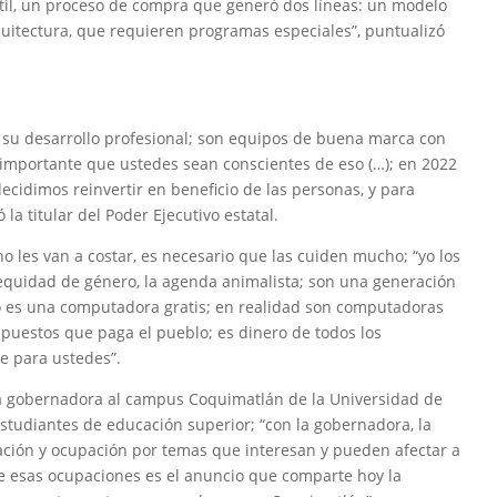
il, un proceso de compra que generó dos líneas: un modelo
rquitectura, que requieren programas especiales”, puntualizó
ra su desarrollo profesional; son equipos de buena marca con
 importante que ustedes sean conscientes de eso (…); en 2022
cidimos reinvertir en beneficio de las personas, y para
la titular del Poder Ejecutivo estatal.
o les van a costar, es necesario que las cuiden mucho; “yo los
equidad de género, la agenda animalista; son una generación
no es una computadora gratis; en realidad son computadoras
puestos que paga el pueblo; es dinero de todos los
e para ustedes”.
a la gobernadora al campus Coquimatlán de la Universidad de
estudiantes de educación superior; “con la gobernadora, la
ción y ocupación por temas que interesan y pueden afectar a
 de esas ocupaciones es el anuncio que comparte hoy la