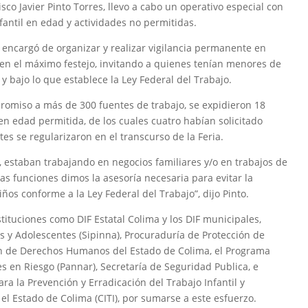
co Javier Pinto Torres, llevo a cabo un operativo especial con
nfantil en edad y actividades no permitidas.
 encargó de organizar y realizar vigilancia permanente en
 en el máximo festejo, invitando a quienes tenían menores de
y bajo lo que establece la Ley Federal del Trabajo.
romiso a más de 300 fuentes de trabajo, se expidieron 18
en edad permitida, de los cuales cuatro habían solicitado
es se regularizaron en el transcurso de la Feria.
 estaban trabajando en negocios familiares y/o en trabajos de
ras funciones dimos la asesoría necesaria para evitar la
iños conforme a la Ley Federal del Trabajo”, dijo Pinto.
stituciones como DIF Estatal Colima y los DIF municipales,
s y Adolescentes (Sipinna), Procuraduría de Protección de
ón de Derechos Humanos del Estado de Colima, el Programa
s en Riesgo (Pannar), Secretaría de Seguridad Publica, e
ara la Prevención y Erradicación del Trabajo Infantil y
l Estado de Colima (CITI), por sumarse a este esfuerzo.