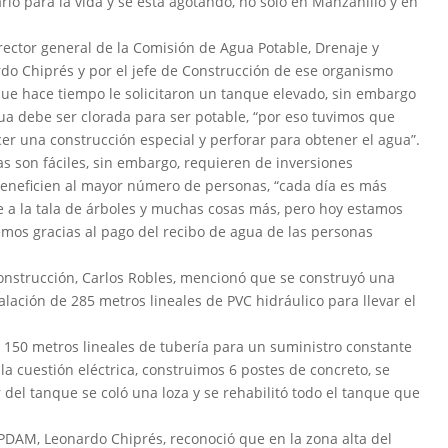
io para la vida y se está agotando, no sólo en Manzanillo y en
ctor general de la Comisión de Agua Potable, Drenaje y
do Chiprés y por el jefe de Construcción de ese organismo
 que hace tiempo le solicitaron un tanque elevado, sin embargo
gua debe ser clorada para ser potable, “por eso tuvimos que
er una construcción especial y perforar para obtener el agua”.
s son fáciles, sin embargo, requieren de inversiones
beneficien al mayor número de personas, “cada día es más
be a la tala de árboles y muchas cosas más, pero hoy estamos
emos gracias al pago del recibo de agua de las personas
e Construcción, Carlos Robles, mencionó que se construyó una
alación de 285 metros lineales de PVC hidráulico para llevar el
 150 metros lineales de tubería para un suministro constante
la cuestión eléctrica, construimos 6 postes de concreto, se
 del tanque se coló una loza y se rehabilitó todo el tanque que
CAPDAM, Leonardo Chiprés, reconoció que en la zona alta del