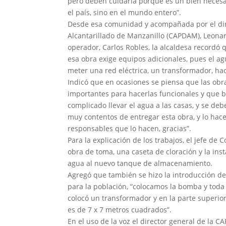
pero deben cuidarla porque es un bien necesar
el país, sino en el mundo entero”.
Desde esa comunidad y acompañada por el dire
Alcantarillado de Manzanillo (CAPDAM), Leonar
operador, Carlos Robles, la alcaldesa recordó
esa obra exige equipos adicionales, pues el a
meter una red eléctrica, un transformador, hac
Indicó que en ocasiones se piensa que las obra
importantes para hacerlas funcionales y que 
complicado llevar el agua a las casas, y se de
muy contentos de entregar esta obra, y lo hac
responsables que lo hacen, gracias”.
Para la explicación de los trabajos, el jefe d
obra de toma, una caseta de cloración y la inst
agua al nuevo tanque de almacenamiento.
Agregó que también se hizo la introducción de
para la población, “colocamos la bomba y toda 
colocó un transformador y en la parte superior
es de 7 x 7 metros cuadrados”.
En el uso de la voz el director general de la 