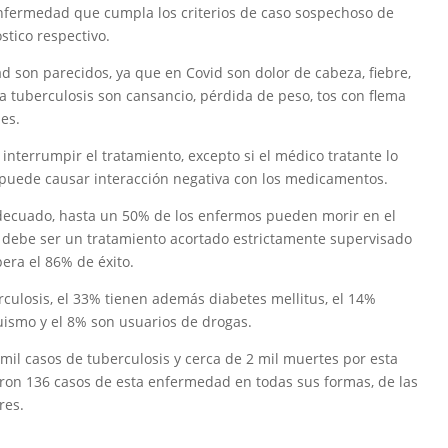
nfermedad que cumpla los criterios de caso sospechoso de
stico respectivo.
d son parecidos, ya que en Covid son dolor de cabeza, fiebre,
la tuberculosis son cansancio, pérdida de peso, tos con flema
hes.
interrumpir el tratamiento, excepto si el médico tratante lo
o puede causar interacción negativa con los medicamentos.
 adecuado, hasta un 50% de los enfermos pueden morir en el
ia debe ser un tratamiento acortado estrictamente supervisado
era el 86% de éxito.
rculosis, el 33% tienen además diabetes mellitus, el 14%
uismo y el 8% son usuarios de drogas.
il casos de tuberculosis y cerca de 2 mil muertes por esta
aron 136 casos de esta enfermedad en todas sus formas, de las
res.