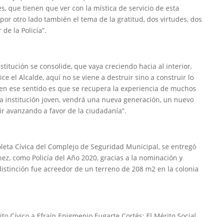
 que tienen que ver con la mística de servicio de esta
y por otro lado también el tema de la gratitud, dos virtudes, dos
de la Policía”.
stitución se consolide, que vaya creciendo hacia al interior,
 el Alcalde, aquí no se viene a destruir sino a construir lo
y en ese sentido es que se recupera la experiencia de muchos
 institución joven, vendrá una nueva generación, un nuevo
ir avanzando a favor de la ciudadanía”.
oleta Cívica del Complejo de Seguridad Municipal, se entregó
ez, como Policía del Año 2020, gracias a la nominación y
istinción fue acreedor de un terreno de 208 m2 en la colonia
to Cívico a Efraín Epigmenio Eugarte Cortés; El Mérito Social