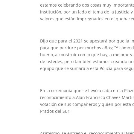
estamos celebrando dos cosas muy importantes,
institución, por un lado el tema de la justicia 
valores que están impregnados en el quehacer 
Dijo que para el 2021 se apostará por que la in
para que perdure por muchos años; “Y como dice
bueno, a construir con lo que hay, a mejorar 
de ustedes, pero también estamos creando una
equipo que se sumará a esta Policía para segu
En la ceremonia que se llevó a cabo en la Plaz
reconocimiento a Alan Francisco Chávez Martín
votación de sus compañeros y quien por esta d
Prados del Sur.
Asimismo, se entregó el reconocimiento al Méri