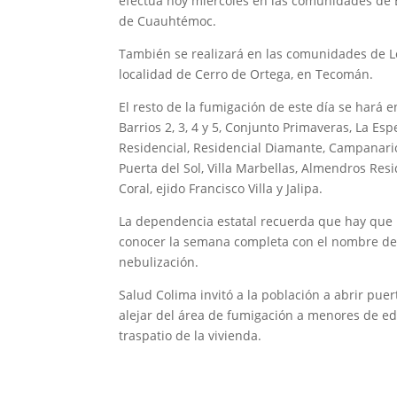
efectúa hoy miércoles en las comunidades de E
de Cuauhtémoc.
También se realizará en las comunidades de Lo 
localidad de Cerro de Ortega, en Tecomán.
El resto de la fumigación de este día se hará 
Barrios 2, 3, 4 y 5, Conjunto Primaveras, La Esp
Residencial, Residencial Diamante, Campanari
Puerta del Sol, Villa Marbellas, Almendros Resid
Coral, ejido Francisco Villa y Jalipa.
La dependencia estatal recuerda que hay que in
conocer la semana completa con el nombre de la
nebulización.
Salud Colima invitó a la población a abrir pue
alejar del área de fumigación a menores de ed
traspatio de la vivienda.