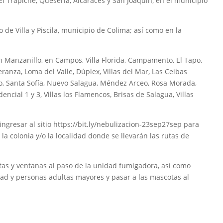
l Trapiche, Quesería, Alcaraces y San Joaquín, en el municipio
de Villa y Piscila, municipio de Colima; así como en la
en Manzanillo, en Campos, Villa Florida, Campamento, El Tapo,
eranza, Loma del Valle, Dúplex, Villas del Mar, Las Ceibas
o, Santa Sofía, Nuevo Salagua, Méndez Arceo, Rosa Morada,
encial 1 y 3, Villas los Flamencos, Brisas de Salagua, Villas
gresar al sitio https://bit.ly/nebulizacion-23sep27sep para
 colonia y/o la localidad donde se llevarán las rutas de
rtas y ventanas al paso de la unidad fumigadora, así como
ad y personas adultas mayores y pasar a las mascotas al