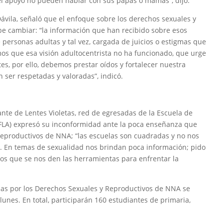
 el apoyo no pueden hablar con sus papás o mamás”, dijo.
Dávila, señaló que el enfoque sobre los derechos sexuales y
be cambiar: “la información que han recibido sobre esos
 personas adultas y tal vez, cargada de juicios o estigmas que
os que esa visión adultocentrista no ha funcionado, que urge
es, por ello, debemos prestar oídos y fortalecer nuestra
ser respetadas y valoradas”, indicó.
ante de Lentes Violetas, red de egresadas de la Escuela de
EFLA) expresó su inconformidad ante la poca enseñanza que
 reproductivos de NNA; “las escuelas son cuadradas y no nos
. En temas de sexualidad nos brindan poca información; pido
s que se nos den las herramientas para enfrentar la
cias por los Derechos Sexuales y Reproductivos de NNA se
unes. En total, participarán 160 estudiantes de primaria,