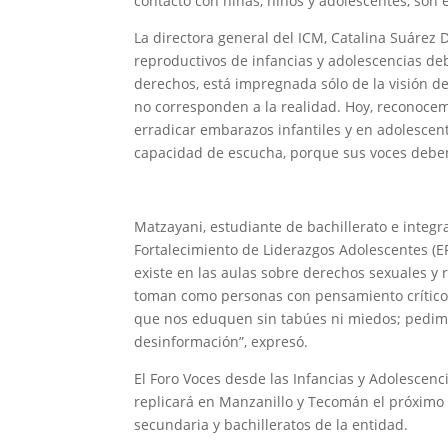
contacto con niñas, niños y adolescentes, son
La directora general del ICM, Catalina Suárez 
reproductivos de infancias y adolescencias de
derechos, está impregnada sólo de la visión de
no corresponden a la realidad. Hoy, reconocem
erradicar embarazos infantiles y en adolescent
capacidad de escucha, porque sus voces deben 
Matzayani, estudiante de bachillerato e integr
Fortalecimiento de Liderazgos Adolescentes (
existe en las aulas sobre derechos sexuales y
toman como personas con pensamiento crítico
que nos eduquen sin tabúes ni miedos; pedimo
desinformación”, expresó.
El Foro Voces desde las Infancias y Adolescen
replicará en Manzanillo y Tecomán el próximo l
secundaria y bachilleratos de la entidad.