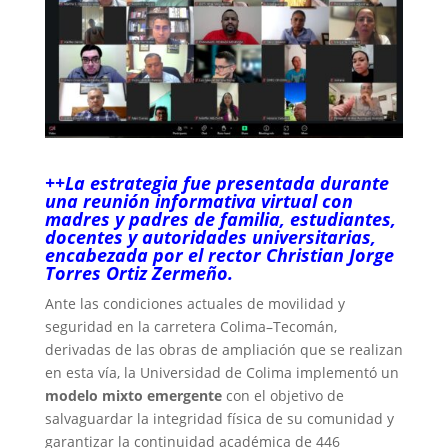
++La estrategia fue presentada durante
una reunión informativa virtual con
madres y padres de familia, estudiantes,
docentes y autoridades universitarias,
encabezada por el rector Christian Jorge
Torres Ortiz Zermeño.
Ante las condiciones actuales de movilidad y
seguridad en la carretera Colima–Tecomán,
derivadas de las obras de ampliación que se realizan
en esta vía, la Universidad de Colima implementó un
modelo mixto emergente
con el objetivo de
salvaguardar la integridad física de su comunidad y
garantizar la continuidad académica de 446