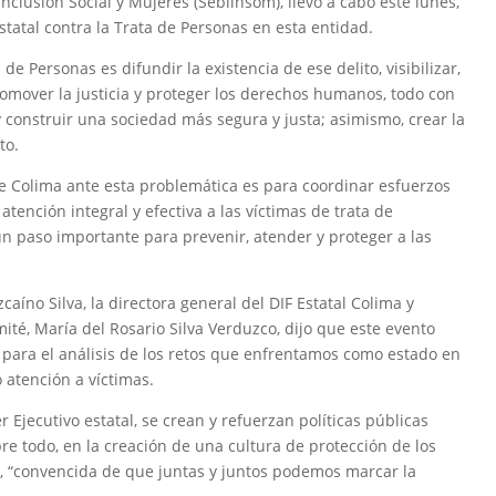
Inclusión Social y Mujeres (Sebiinsom), llevó a cabo este lunes,
tatal contra la Trata de Personas en esta entidad.
 de Personas es difundir la existencia de ese delito, visibilizar,
promover la justicia y proteger los derechos humanos, todo con
y construir una sociedad más segura y justa; asimismo, crear la
to.
de Colima ante esta problemática es para coordinar esfuerzos
atención integral y efectiva a las víctimas de trata de
n paso importante para prevenir, atender y proteger a las
aíno Silva, la directora general del DIF Estatal Colima y
té, María del Rosario Silva Verduzco, dijo que este evento
 para el análisis de los retos que enfrentamos como estado en
 atención a víctimas.
er Ejecutivo estatal, se crean y refuerzan políticas públicas
obre todo, en la creación de una cultura de protección de los
, “convencida de que juntas y juntos podemos marcar la