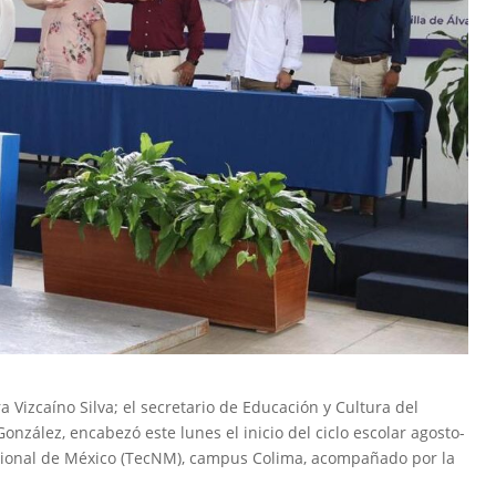
 Vizcaíno Silva; el secretario de Educación y Cultura del
nzález, encabezó este lunes el inicio del ciclo escolar agosto-
acional de México (TecNM), campus Colima, acompañado por la